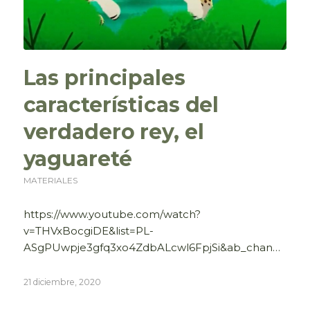
Las principales
características del
verdadero rey, el
yaguareté
MATERIALES
https://www.youtube.com/watch?
v=THVxBocgiDE&list=PL-
ASgPUwpje3gfq3xo4ZdbALcwl6FpjSi&ab_channel=VidaSilvestre
21 diciembre, 2020